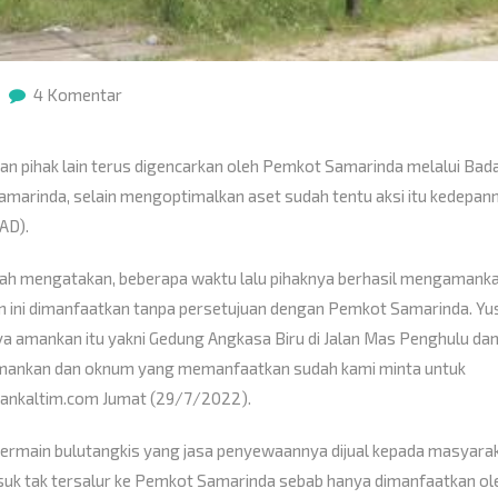
4 Komentar
 pihak lain terus digencarkan oleh Pemkot Samarinda melalui Bad
arinda, selain mengoptimalkan aset sudah tentu aksi itu kedepan
AD).
ah mengatakan, beberapa waktu lalu pihaknya berhasil mengamank
 ini dimanfaatkan tanpa persetujuan dengan Pemkot Samarinda. Yu
 amankan itu yakni Gedung Angkasa Biru di Jalan Mas Penghulu da
amankan dan oknum yang memanfaatkan sudah kami minta untuk
rankaltim.com Jumat (29/7/2022).
ermain bulutangkis yang jasa penyewaannya dijual kepada masyara
uk tak tersalur ke Pemkot Samarinda sebab hanya dimanfaatkan ol