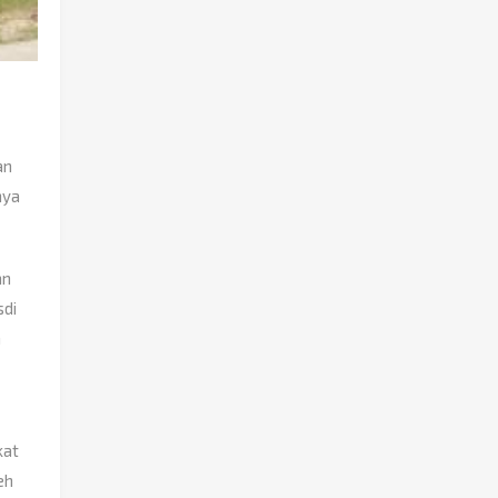
an
nya
an
sdi
n
kat
eh